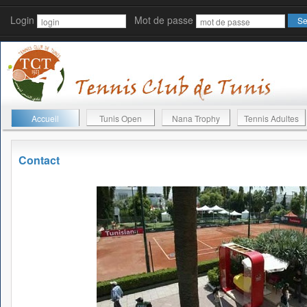
Login
Mot de passe
Accueil
Tunis Open
Nana Trophy
Tennis Adultes
Contact