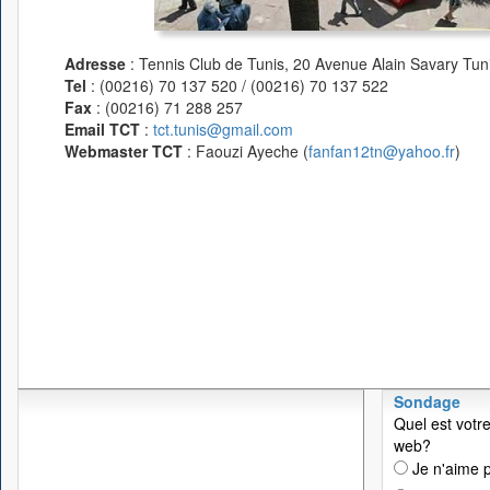
Adresse
: Tennis Club de Tunis, 20 Avenue Alain Savary Tuni
Tel
: (00216) 70 137 520 / (00216) 70 137 522
Fax
: (00216) 71 288 257
Email TCT
:
tct.tunis@gmail.com
Webmaster TCT
: Faouzi Ayeche (
fanfan12tn@yahoo.fr
)
Sondage
Quel est votre
web?
Je n'aime p