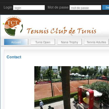
Login
Mot de passe
Accueil
Tunis Open
Nana Trophy
Tennis Adultes
Contact