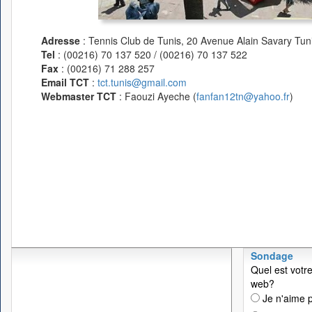
Adresse
: Tennis Club de Tunis, 20 Avenue Alain Savary Tuni
Tel
: (00216) 70 137 520 / (00216) 70 137 522
Fax
: (00216) 71 288 257
Email TCT
:
tct.tunis@gmail.com
Webmaster TCT
: Faouzi Ayeche (
fanfan12tn@yahoo.fr
)
Sondage
Quel est votre
web?
Je n'aime p