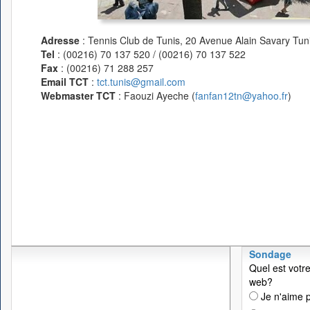
Adresse
: Tennis Club de Tunis, 20 Avenue Alain Savary Tuni
Tel
: (00216) 70 137 520 / (00216) 70 137 522
Fax
: (00216) 71 288 257
Email TCT
:
tct.tunis@gmail.com
Webmaster TCT
: Faouzi Ayeche (
fanfan12tn@yahoo.fr
)
Sondage
Quel est votre
web?
Je n'aime p