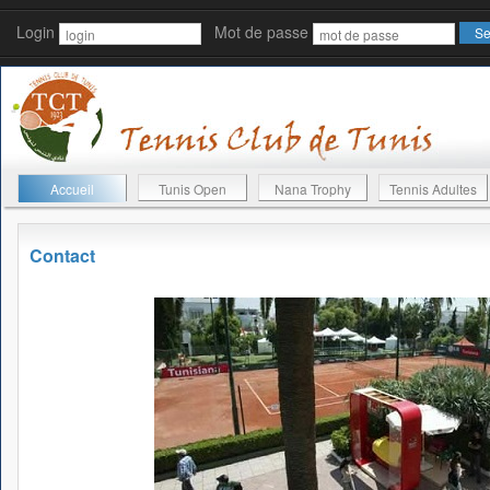
Login
Mot de passe
Accueil
Tunis Open
Nana Trophy
Tennis Adultes
Contact