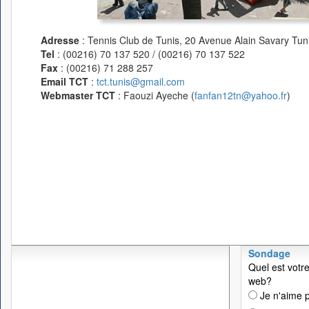
Adresse
: Tennis Club de Tunis, 20 Avenue Alain Savary Tuni
Tel
: (00216) 70 137 520 / (00216) 70 137 522
Fax
: (00216) 71 288 257
Email TCT
:
tct.tunis@gmail.com
Webmaster TCT
: Faouzi Ayeche (
fanfan12tn@yahoo.fr
)
Sondage
Quel est votre
web?
Je n'aime p