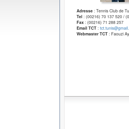
Adresse
: Tennis Club de T
Tel
: (00216) 70 137 520 / 
Fax
: (00216) 71 288 257
Email TCT
:
tct.tunis@gmail
Webmaster TCT
: Faouzi A