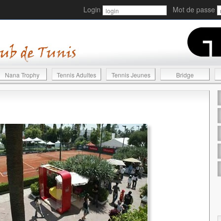
Login
Mot de passe
Nana Trophy
Tennis Adultes
Tennis Jeunes
Bridge