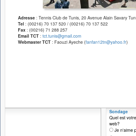
Adresse
: Tennis Club de Tunis, 20 Avenue Alain Savary Tuni
Tel
: (00216) 70 137 520 / (00216) 70 137 522
Fax
: (00216) 71 288 257
Email TCT
:
tct.tunis@gmail.com
Webmaster TCT
: Faouzi Ayeche (
fanfan12tn@yahoo.fr
)
Sondage
Quel est votre
web?
Je n'aime p