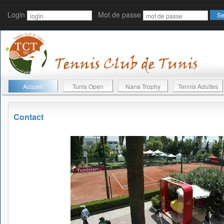
Login
Mot de passe
Accueil
Tunis Open
Nana Trophy
Tennis Adultes
Contact