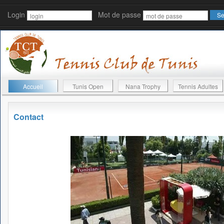
Login
Mot de passe
Accueil
Tunis Open
Nana Trophy
Tennis Adultes
Contact