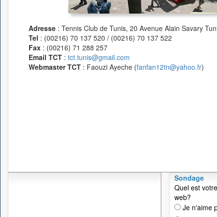
Adresse
: Tennis Club de Tunis, 20 Avenue Alain Savary Tuni
Tel
: (00216) 70 137 520 / (00216) 70 137 522
Fax
: (00216) 71 288 257
Email TCT
:
tct.tunis@gmail.com
Webmaster TCT
: Faouzi Ayeche (
fanfan12tn@yahoo.fr
)
Sondage
Quel est votre
web?
Je n'aime p