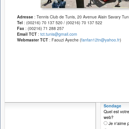
Adresse
: Tennis Club de Tunis, 20 Avenue Alain Savary Tuni
Tel
: (00216) 70 137 520 / (00216) 70 137 522
Fax
: (00216) 71 288 257
Email TCT
:
tct.tunis@gmail.com
Webmaster TCT
: Faouzi Ayeche (
fanfan12tn@yahoo.fr
)
Sondage
Quel est votre
web?
Je n'aime p