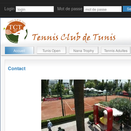
Login
Mot de passe
Accueil
Tunis Open
Nana Trophy
Tennis Adultes
Contact