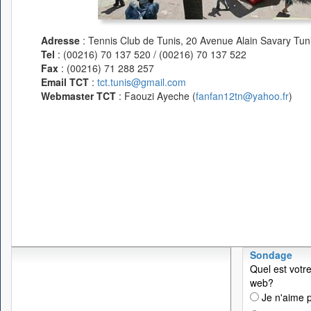
Adresse
: Tennis Club de Tunis, 20 Avenue Alain Savary Tuni
Tel
: (00216) 70 137 520 / (00216) 70 137 522
Fax
: (00216) 71 288 257
Email TCT
:
tct.tunis@gmail.com
Webmaster TCT
: Faouzi Ayeche (
fanfan12tn@yahoo.fr
)
Sondage
Quel est votre
web?
Je n'aime p