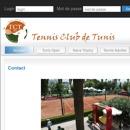
Login
Mot de passe
Accueil
Tunis Open
Nana Trophy
Tennis Adultes
Contact