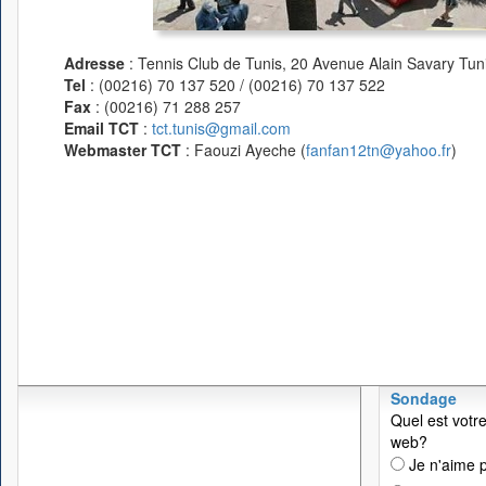
Adresse
: Tennis Club de Tunis, 20 Avenue Alain Savary Tuni
Tel
: (00216) 70 137 520 / (00216) 70 137 522
Fax
: (00216) 71 288 257
Email TCT
:
tct.tunis@gmail.com
Webmaster TCT
: Faouzi Ayeche (
fanfan12tn@yahoo.fr
)
Sondage
Quel est votre
web?
Je n'aime p