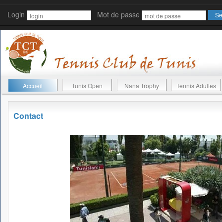
Login
Mot de passe
Accueil
Tunis Open
Nana Trophy
Tennis Adultes
Contact