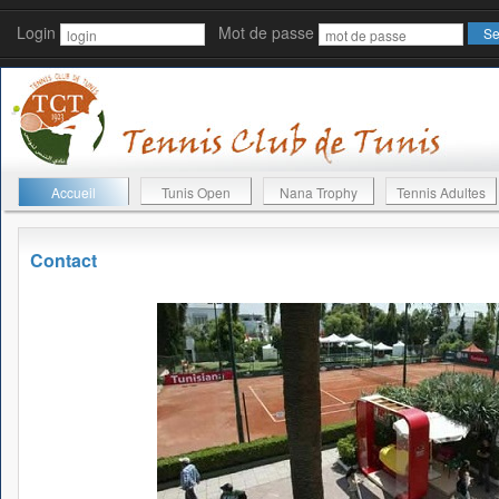
Login
Mot de passe
Accueil
Tunis Open
Nana Trophy
Tennis Adultes
Contact