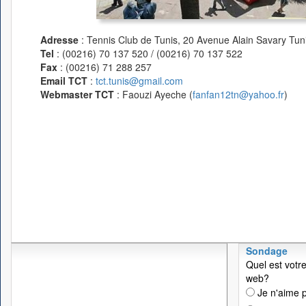
Adresse
: Tennis Club de Tunis, 20 Avenue Alain Savary Tuni
Tel
: (00216) 70 137 520 / (00216) 70 137 522
Fax
: (00216) 71 288 257
Email TCT
:
tct.tunis@gmail.com
Webmaster TCT
: Faouzi Ayeche (
fanfan12tn@yahoo.fr
)
Sondage
Quel est votre
web?
Je n'aime p