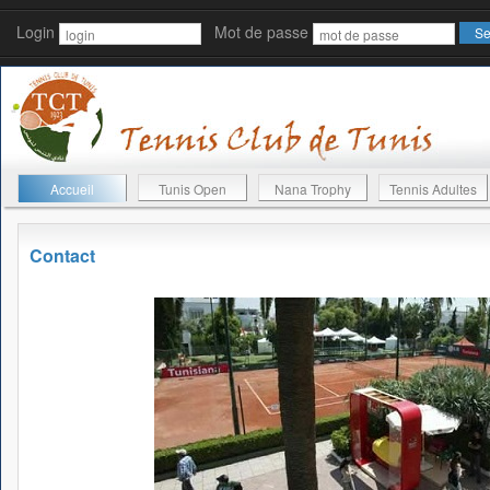
Login
Mot de passe
Accueil
Tunis Open
Nana Trophy
Tennis Adultes
Contact