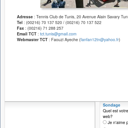
Adresse
: Tennis Club de Tunis, 20 Avenue Alain Savary Tuni
Tel
: (00216) 70 137 520 / (00216) 70 137 522
Fax
: (00216) 71 288 257
Email TCT
:
tct.tunis@gmail.com
Webmaster TCT
: Faouzi Ayeche (
fanfan12tn@yahoo.fr
)
Sondage
Quel est votre
web?
Je n'aime p