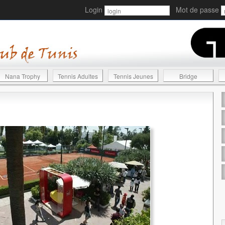
Login
Mot de passe
Nana Trophy
Tennis Adultes
Tennis Jeunes
Bridge