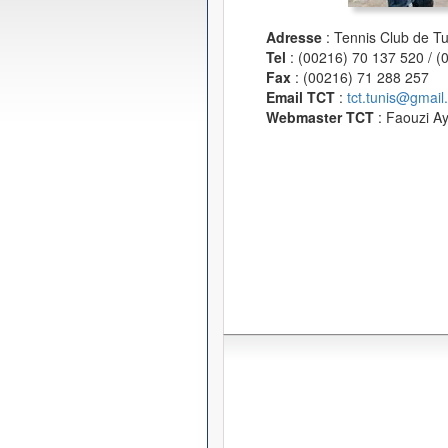
Adresse
: Tennis Club de T
Tel
: (00216) 70 137 520 / 
Fax
: (00216) 71 288 257
Email TCT
:
tct.tunis@gmail
Webmaster TCT
: Faouzi A