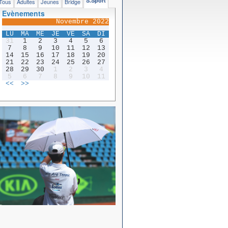
S.Sport
Tous
Adultes
Jeunes
Bridge
Evènements
Novembre 2022
LU
MA
ME
JE
VE
SA
DI
31
1
2
3
4
5
6
7
8
9
10
11
12
13
14
15
16
17
18
19
20
21
22
23
24
25
26
27
28
29
30
1
2
3
4
5
6
7
8
9
10
11
<<
>>