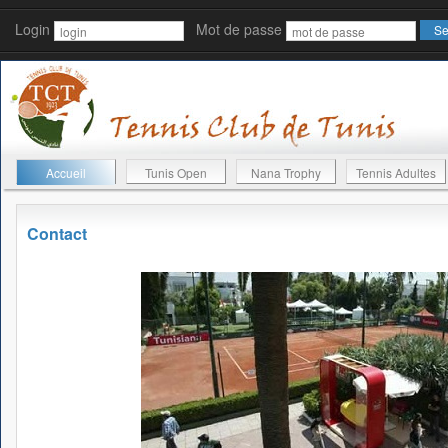
Login
Mot de passe
Accueil
Tunis Open
Nana Trophy
Tennis Adultes
Contact