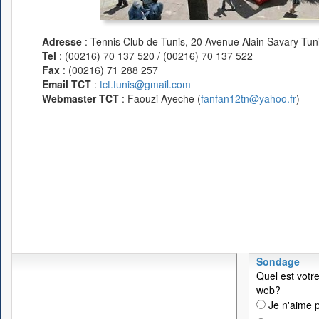
Adresse
: Tennis Club de Tunis, 20 Avenue Alain Savary Tuni
Tel
: (00216) 70 137 520 / (00216) 70 137 522
Fax
: (00216) 71 288 257
Email TCT
:
tct.tunis@gmail.com
Webmaster TCT
: Faouzi Ayeche (
fanfan12tn@yahoo.fr
)
Sondage
Quel est votre
web?
Je n'aime p