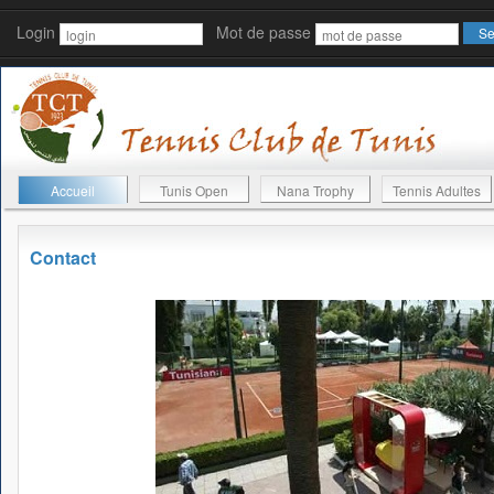
Login
Mot de passe
Accueil
Tunis Open
Nana Trophy
Tennis Adultes
Contact