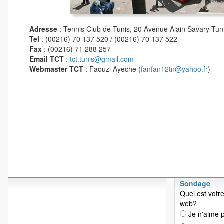
Adresse
: Tennis Club de Tunis, 20 Avenue Alain Savary Tuni
Tel
: (00216) 70 137 520 / (00216) 70 137 522
Fax
: (00216) 71 288 257
Email TCT
:
tct.tunis@gmail.com
Webmaster TCT
: Faouzi Ayeche (
fanfan12tn@yahoo.fr
)
Sondage
Quel est votre
web?
Je n'aime p