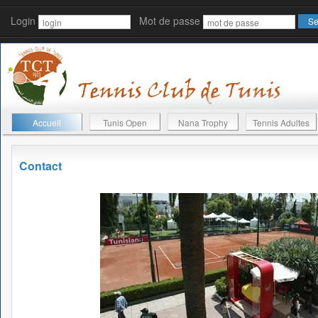
Login
Mot de passe
Accueil
Tunis Open
Nana Trophy
Tennis Adultes
Contact