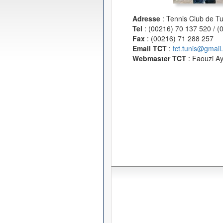
Adresse
: Tennis Club de T
Tel
: (00216) 70 137 520 / 
Fax
: (00216) 71 288 257
Email TCT
:
tct.tunis@gmail
Webmaster TCT
: Faouzi A