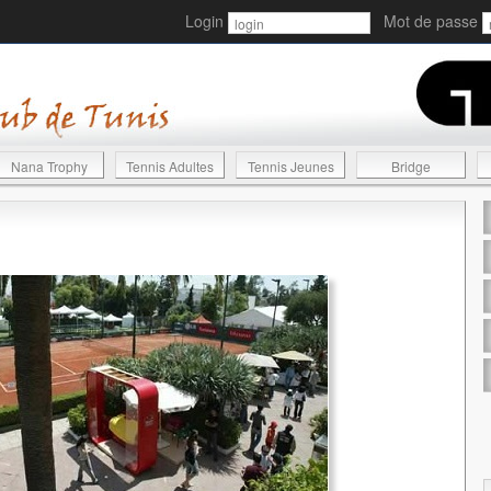
Login
Mot de passe
Nana Trophy
Tennis Adultes
Tennis Jeunes
Bridge