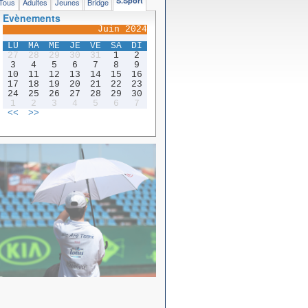
S.Sport
Tous
Adultes
Jeunes
Bridge
Evènements
Juin 2024
LU
MA
ME
JE
VE
SA
DI
27
28
29
30
31
1
2
3
4
5
6
7
8
9
10
11
12
13
14
15
16
17
18
19
20
21
22
23
24
25
26
27
28
29
30
1
2
3
4
5
6
7
<<
>>