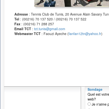
Adresse
: Tennis Club de Tunis, 20 Avenue Alain Savary Tuni
Tel
: (00216) 70 137 520 / (00216) 70 137 522
Fax
: (00216) 71 288 257
Email TCT
:
tct.tunis@gmail.com
Webmaster TCT
: Faouzi Ayeche (
fanfan12tn@yahoo.fr
)
Sondage
Quel est votre
web?
Je n'aime p