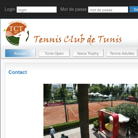
Login
Mot de passe
Accueil
Tunis Open
Nana Trophy
Tennis Adultes
Contact