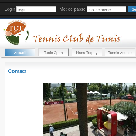
Login
Mot de passe
Accueil
Tunis Open
Nana Trophy
Tennis Adultes
Contact