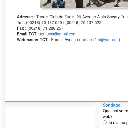
Adresse
: Tennis Club de Tunis, 20 Avenue Alain Savary Tuni
Tel
: (00216) 70 137 520 / (00216) 70 137 522
Fax
: (00216) 71 288 257
Email TCT
:
tct.tunis@gmail.com
Webmaster TCT
: Faouzi Ayeche (
fanfan12tn@yahoo.fr
)
Sondage
Quel est votre
web?
Je n'aime p