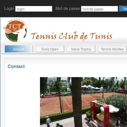
Login
Mot de passe
Accueil
Tunis Open
Nana Trophy
Tennis Adultes
Contact