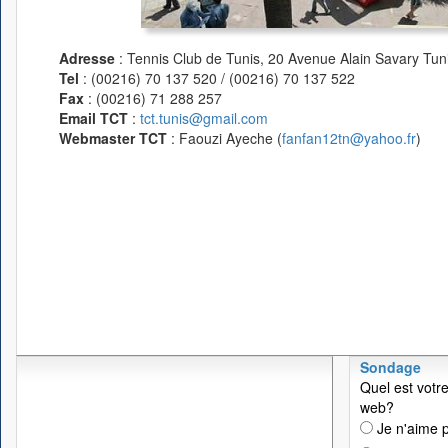
Adresse
: Tennis Club de Tunis, 20 Avenue Alain Savary Tuni
Tel
: (00216) 70 137 520 / (00216) 70 137 522
Fax
: (00216) 71 288 257
Email TCT
:
tct.tunis@gmail.com
Webmaster TCT
: Faouzi Ayeche (
fanfan12tn@yahoo.fr
)
Sondage
Quel est votre
web?
Je n'aime p