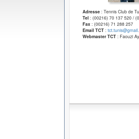
Adresse
: Tennis Club de T
Tel
: (00216) 70 137 520 / 
Fax
: (00216) 71 288 257
Email TCT
:
tct.tunis@gmail
Webmaster TCT
: Faouzi A