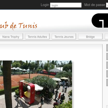
Login
Mot de passe
Nana Trophy
Tennis Adultes
Tennis Jeunes
Bridge