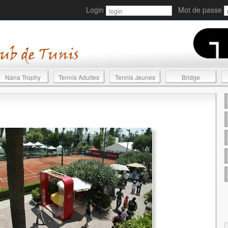
Login
Mot de passe
Nana Trophy
Tennis Adultes
Tennis Jeunes
Bridge