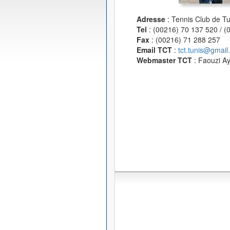
Adresse
: Tennis Club de T
Tel
: (00216) 70 137 520 / 
Fax
: (00216) 71 288 257
Email TCT
:
tct.tunis@gmail
Webmaster TCT
: Faouzi A