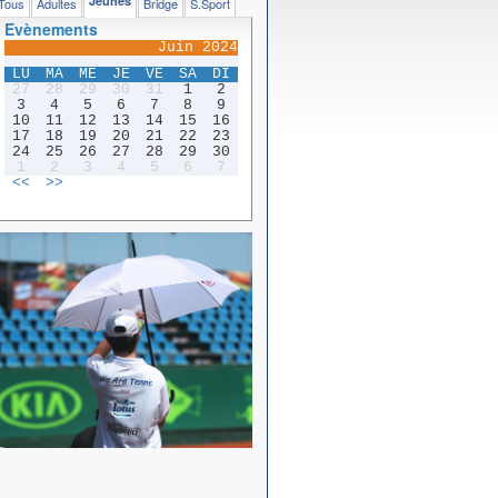
Jeunes
Tous
Adultes
Bridge
S.Sport
Evènements
Juin 2024
LU
MA
ME
JE
VE
SA
DI
27
28
29
30
31
1
2
3
4
5
6
7
8
9
10
11
12
13
14
15
16
17
18
19
20
21
22
23
24
25
26
27
28
29
30
1
2
3
4
5
6
7
<<
>>