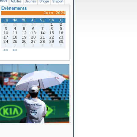
Tous
Adultes
Jeunes
Bridge
S.Sport
Evènements
Juin 2024
LU
MA
ME
JE
VE
SA
DI
27
28
29
30
31
1
2
3
4
5
6
7
8
9
10
11
12
13
14
15
16
17
18
19
20
21
22
23
24
25
26
27
28
29
30
1
2
3
4
5
6
7
<<
>>