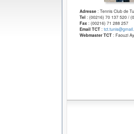
Adresse
: Tennis Club de T
Tel
: (00216) 70 137 520 / 
Fax
: (00216) 71 288 257
Email TCT
:
tct.tunis@gmail
Webmaster TCT
: Faouzi A