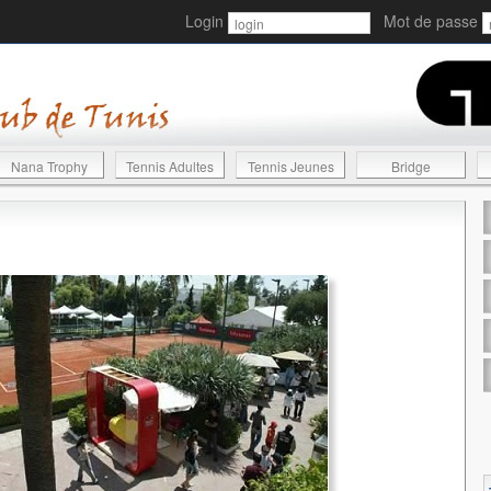
Login
Mot de passe
Nana Trophy
Tennis Adultes
Tennis Jeunes
Bridge