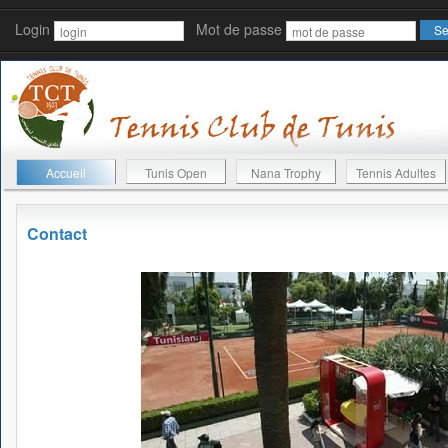
Login
Mot de passe
Accueil
Tunis Open
Nana Trophy
Tennis Adultes
Contact