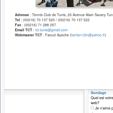
Adresse
: Tennis Club de Tunis, 20 Avenue Alain Savary Tuni
Tel
: (00216) 70 137 520 / (00216) 70 137 522
Fax
: (00216) 71 288 257
Email TCT
:
tct.tunis@gmail.com
Webmaster TCT
: Faouzi Ayeche (
fanfan12tn@yahoo.fr
)
Sondage
Quel est votre
web?
Je n'aime p