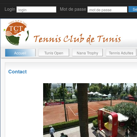
Login
Mot de passe
Accueil
Tunis Open
Nana Trophy
Tennis Adultes
Contact