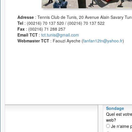
Adresse
: Tennis Club de Tunis, 20 Avenue Alain Savary Tuni
Tel
: (00216) 70 137 520 / (00216) 70 137 522
Fax
: (00216) 71 288 257
Email TCT
:
tct.tunis@gmail.com
Webmaster TCT
: Faouzi Ayeche (
fanfan12tn@yahoo.fr
)
Sondage
Quel est votre
web?
Je n'aime p