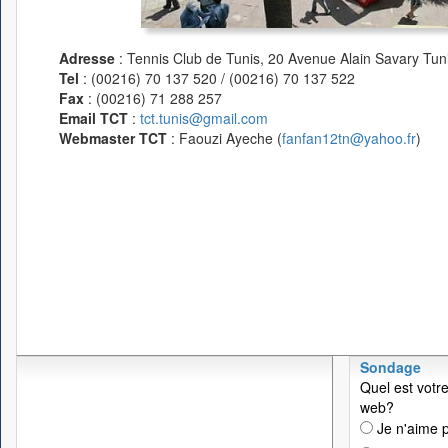
Adresse
: Tennis Club de Tunis, 20 Avenue Alain Savary Tuni
Tel
: (00216) 70 137 520 / (00216) 70 137 522
Fax
: (00216) 71 288 257
Email TCT
:
tct.tunis@gmail.com
Webmaster TCT
: Faouzi Ayeche (
fanfan12tn@yahoo.fr
)
Sondage
Quel est votre
web?
Je n'aime p