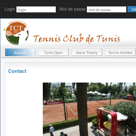
Login
Mot de passe
Accueil
Tunis Open
Nana Trophy
Tennis Adultes
Contact