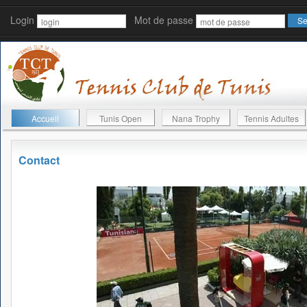
Login
Mot de passe
Accueil
Tunis Open
Nana Trophy
Tennis Adultes
Contact