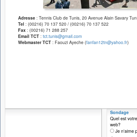
Adresse
: Tennis Club de Tunis, 20 Avenue Alain Savary Tuni
Tel
: (00216) 70 137 520 / (00216) 70 137 522
Fax
: (00216) 71 288 257
Email TCT
:
tct.tunis@gmail.com
Webmaster TCT
: Faouzi Ayeche (
fanfan12tn@yahoo.fr
)
Sondage
Quel est votre
web?
Je n'aime p