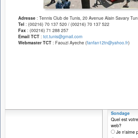
Adresse
: Tennis Club de Tunis, 20 Avenue Alain Savary Tuni
Tel
: (00216) 70 137 520 / (00216) 70 137 522
Fax
: (00216) 71 288 257
Email TCT
:
tct.tunis@gmail.com
Webmaster TCT
: Faouzi Ayeche (
fanfan12tn@yahoo.fr
)
Sondage
Quel est votre
web?
Je n'aime p