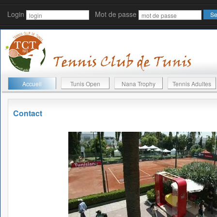
Login
Mot de passe
Accueil
Tunis Open
Nana Trophy
Tennis Adultes
Contact