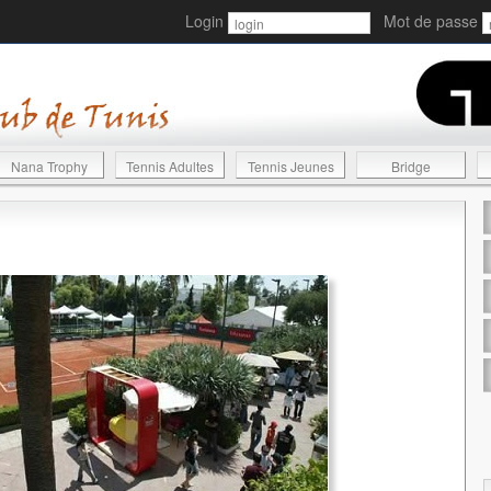
Login
Mot de passe
Nana Trophy
Tennis Adultes
Tennis Jeunes
Bridge