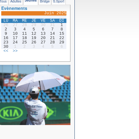
Jeunes
Tous
Adultes
Bridge
S.Sport
Evènements
Juin 2025
LU
MA
ME
JE
VE
SA
DI
26
27
28
29
30
31
1
2
3
4
5
6
7
8
9
10
11
12
13
14
15
16
17
18
19
20
21
22
23
24
25
26
27
28
29
30
1
2
3
4
5
6
<<
>>