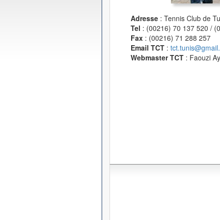
Adresse
: Tennis Club de T
Tel
: (00216) 70 137 520 / 
Fax
: (00216) 71 288 257
Email TCT
:
tct.tunis@gmail
Webmaster TCT
: Faouzi A