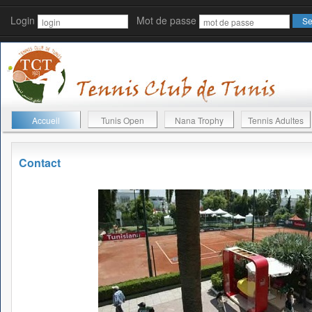
Login
Mot de passe
Accueil
Tunis Open
Nana Trophy
Tennis Adultes
Contact