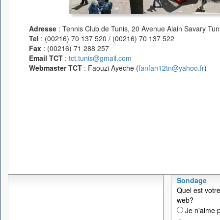
Adresse
: Tennis Club de Tunis, 20 Avenue Alain Savary Tuni
Tel
: (00216) 70 137 520 / (00216) 70 137 522
Fax
: (00216) 71 288 257
Email TCT
:
tct.tunis@gmail.com
Webmaster TCT
: Faouzi Ayeche (
fanfan12tn@yahoo.fr
)
Sondage
Quel est votre
web?
Je n'aime p