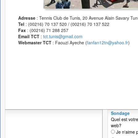
Adresse
: Tennis Club de Tunis, 20 Avenue Alain Savary Tuni
Tel
: (00216) 70 137 520 / (00216) 70 137 522
Fax
: (00216) 71 288 257
Email TCT
:
tct.tunis@gmail.com
Webmaster TCT
: Faouzi Ayeche (
fanfan12tn@yahoo.fr
)
Sondage
Quel est votre
web?
Je n'aime p