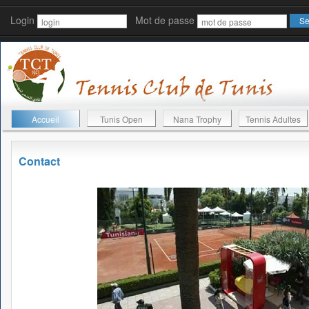
Login
Mot de passe
Accueil
Tunis Open
Nana Trophy
Tennis Adultes
Contact