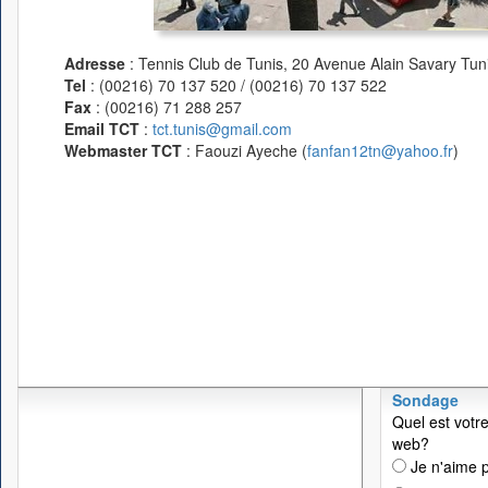
Adresse
: Tennis Club de Tunis, 20 Avenue Alain Savary Tuni
Tel
: (00216) 70 137 520 / (00216) 70 137 522
Fax
: (00216) 71 288 257
Email TCT
:
tct.tunis@gmail.com
Webmaster TCT
: Faouzi Ayeche (
fanfan12tn@yahoo.fr
)
Sondage
Quel est votre
web?
Je n'aime p