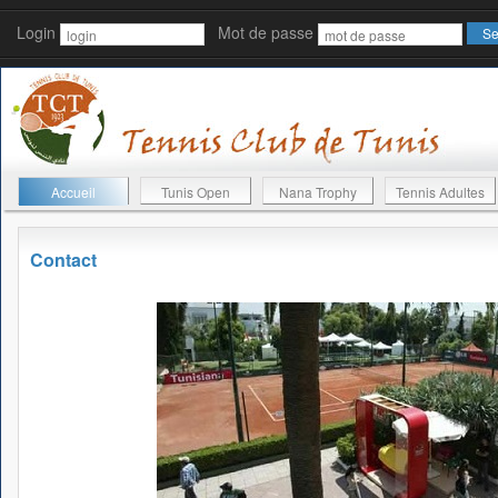
Login
Mot de passe
Accueil
Tunis Open
Nana Trophy
Tennis Adultes
Contact