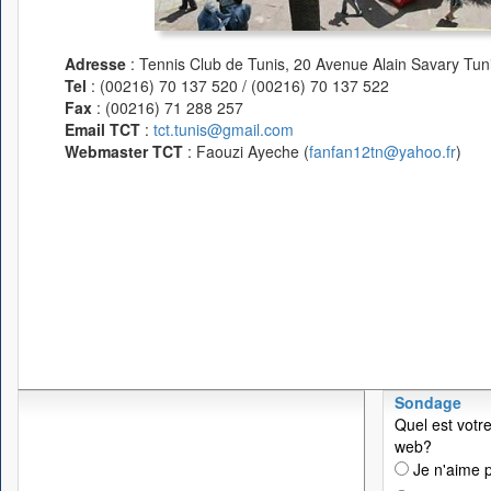
Adresse
: Tennis Club de Tunis, 20 Avenue Alain Savary Tuni
Tel
: (00216) 70 137 520 / (00216) 70 137 522
Fax
: (00216) 71 288 257
Email TCT
:
tct.tunis@gmail.com
Webmaster TCT
: Faouzi Ayeche (
fanfan12tn@yahoo.fr
)
Sondage
Quel est votre
web?
Je n'aime p