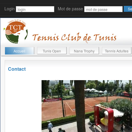
Login
Mot de passe
Accueil
Tunis Open
Nana Trophy
Tennis Adultes
Contact