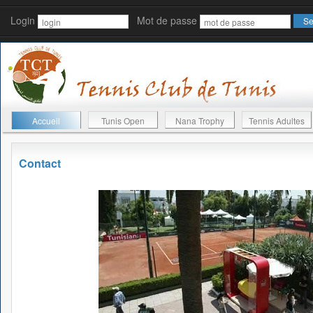
Login
Mot de passe
Accueil
Tunis Open
Nana Trophy
Tennis Adultes
Contact