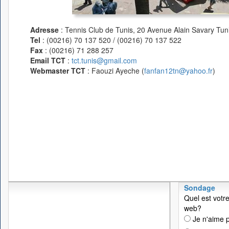
Adresse
: Tennis Club de Tunis, 20 Avenue Alain Savary Tuni
Tel
: (00216) 70 137 520 / (00216) 70 137 522
Fax
: (00216) 71 288 257
Email TCT
:
tct.tunis@gmail.com
Webmaster TCT
: Faouzi Ayeche (
fanfan12tn@yahoo.fr
)
Sondage
Quel est votre
web?
Je n'aime p