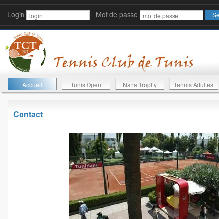
Login
Mot de passe
Accueil
Tunis Open
Nana Trophy
Tennis Adultes
Contact