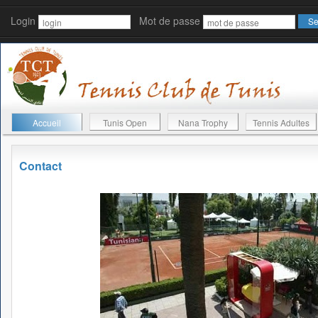
Login
Mot de passe
Accueil
Tunis Open
Nana Trophy
Tennis Adultes
Contact