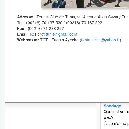
Adresse
: Tennis Club de Tunis, 20 Avenue Alain Savary Tuni
Tel
: (00216) 70 137 520 / (00216) 70 137 522
Fax
: (00216) 71 288 257
Email TCT
:
tct.tunis@gmail.com
Webmaster TCT
: Faouzi Ayeche (
fanfan12tn@yahoo.fr
)
Sondage
Quel est votre
web?
Je n'aime p