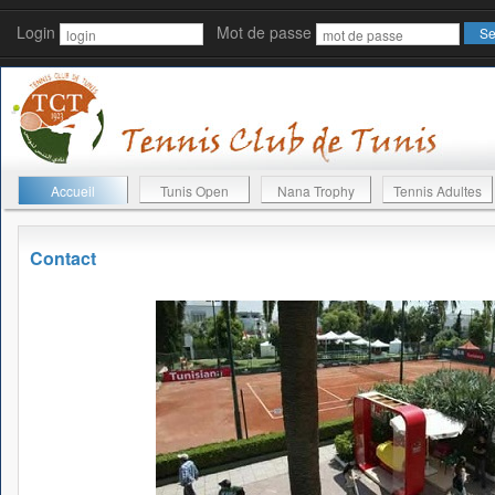
Login
Mot de passe
Accueil
Tunis Open
Nana Trophy
Tennis Adultes
Contact