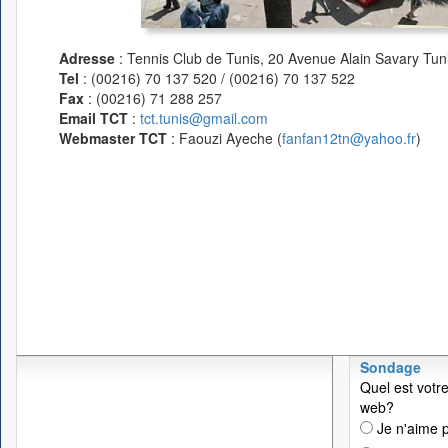
Adresse
: Tennis Club de Tunis, 20 Avenue Alain Savary Tuni
Tel
: (00216) 70 137 520 / (00216) 70 137 522
Fax
: (00216) 71 288 257
Email TCT
:
tct.tunis@gmail.com
Webmaster TCT
: Faouzi Ayeche (
fanfan12tn@yahoo.fr
)
Sondage
Quel est votre
web?
Je n'aime p