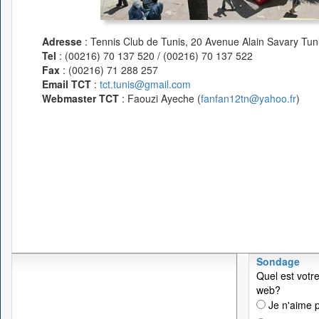
Adresse
: Tennis Club de Tunis, 20 Avenue Alain Savary Tuni
Tel
: (00216) 70 137 520 / (00216) 70 137 522
Fax
: (00216) 71 288 257
Email TCT
:
tct.tunis@gmail.com
Webmaster TCT
: Faouzi Ayeche (
fanfan12tn@yahoo.fr
)
Sondage
Quel est votre
web?
Je n'aime p