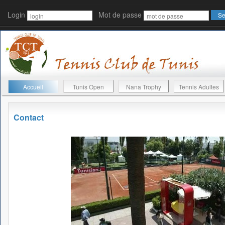
Login
Mot de passe
Accueil
Tunis Open
Nana Trophy
Tennis Adultes
Contact