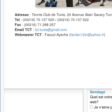
Adresse
: Tennis Club de Tunis, 20 Avenue Alain Savary Tuni
Tel
: (00216) 70 137 520 / (00216) 70 137 522
Fax
: (00216) 71 288 257
Email TCT
:
tct.tunis@gmail.com
Webmaster TCT
: Faouzi Ayeche (
fanfan12tn@yahoo.fr
)
Sondage
Quel est votre
web?
Je n'aime p