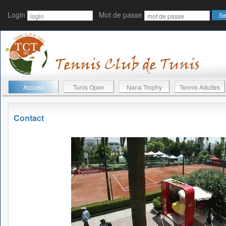
Login
Mot de passe
Accueil
Tunis Open
Nana Trophy
Tennis Adultes
Contact