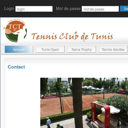
Login
Mot de passe
Accueil
Tunis Open
Nana Trophy
Tennis Adultes
Contact