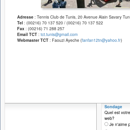
Adresse
: Tennis Club de Tunis, 20 Avenue Alain Savary Tuni
Tel
: (00216) 70 137 520 / (00216) 70 137 522
Fax
: (00216) 71 288 257
Email TCT
:
tct.tunis@gmail.com
Webmaster TCT
: Faouzi Ayeche (
fanfan12tn@yahoo.fr
)
Sondage
Quel est votre
web?
Je n'aime p