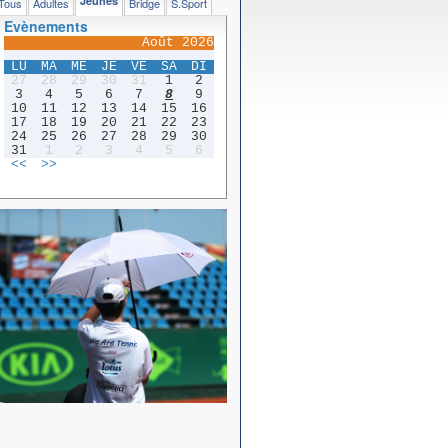
Jeunes
Tous
Adultes
Bridge
S.Sport
Evènements
Août 2026
LU
MA
ME
JE
VE
SA
DI
27
28
29
30
31
1
2
3
4
5
6
7
8
9
10
11
12
13
14
15
16
17
18
19
20
21
22
23
24
25
26
27
28
29
30
31
1
2
3
4
5
6
<<
>>