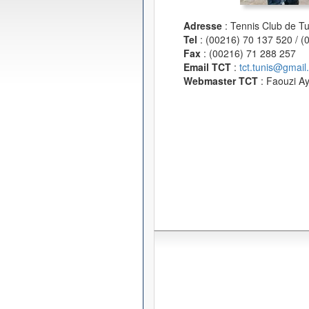
Adresse
: Tennis Club de T
Tel
: (00216) 70 137 520 / 
Fax
: (00216) 71 288 257
Email TCT
:
tct.tunis@gmail
Webmaster TCT
: Faouzi A