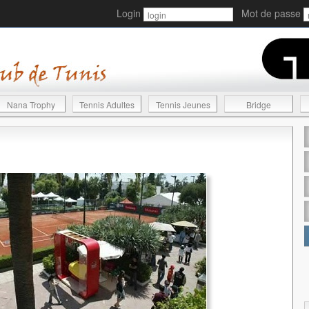
Login
Mot de passe
Nana Trophy
Tennis Adultes
Tennis Jeunes
Bridge