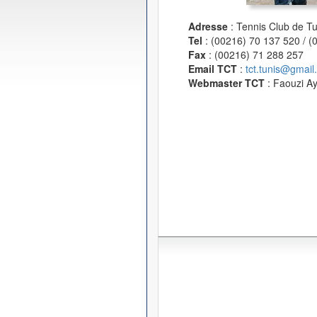
Adresse
: Tennis Club de T
Tel
: (00216) 70 137 520 / 
Fax
: (00216) 71 288 257
Email TCT
:
tct.tunis@gmail
Webmaster TCT
: Faouzi A