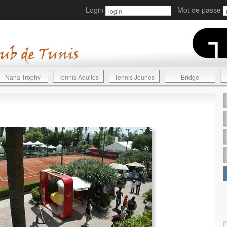
Login
Mot de passe
Nana Trophy
Tennis Adultes
Tennis Jeunes
Bridge