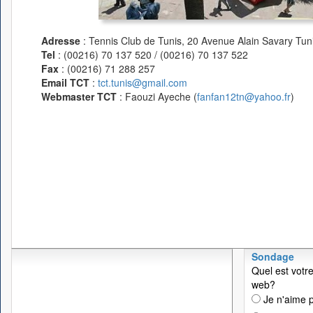
Adresse
: Tennis Club de Tunis, 20 Avenue Alain Savary Tuni
Tel
: (00216) 70 137 520 / (00216) 70 137 522
Fax
: (00216) 71 288 257
Email TCT
:
tct.tunis@gmail.com
Webmaster TCT
: Faouzi Ayeche (
fanfan12tn@yahoo.fr
)
Sondage
Quel est votre
web?
Je n'aime p