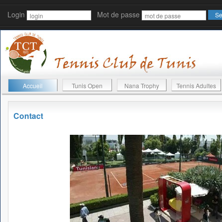
Login
Mot de passe
Accueil
Tunis Open
Nana Trophy
Tennis Adultes
Contact