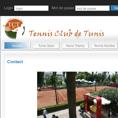
Login
Mot de passe
Accueil
Tunis Open
Nana Trophy
Tennis Adultes
Contact