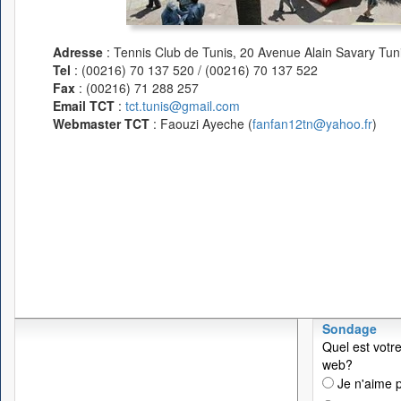
Adresse
: Tennis Club de Tunis, 20 Avenue Alain Savary Tuni
Tel
: (00216) 70 137 520 / (00216) 70 137 522
Fax
: (00216) 71 288 257
Email TCT
:
tct.tunis@gmail.com
Webmaster TCT
: Faouzi Ayeche (
fanfan12tn@yahoo.fr
)
Sondage
Quel est votre
web?
Je n'aime p