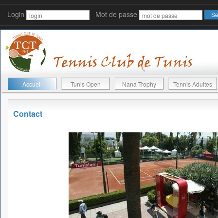
Login
Mot de passe
Accueil
Tunis Open
Nana Trophy
Tennis Adultes
Contact