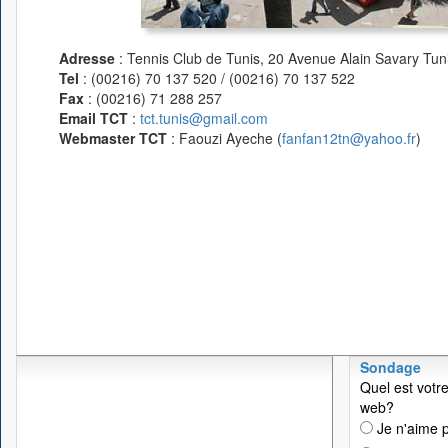
Adresse
: Tennis Club de Tunis, 20 Avenue Alain Savary Tuni
Tel
: (00216) 70 137 520 / (00216) 70 137 522
Fax
: (00216) 71 288 257
Email TCT
:
tct.tunis@gmail.com
Webmaster TCT
: Faouzi Ayeche (
fanfan12tn@yahoo.fr
)
Sondage
Quel est votre
web?
Je n'aime p