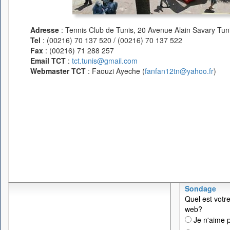
Adresse
: Tennis Club de Tunis, 20 Avenue Alain Savary Tuni
Tel
: (00216) 70 137 520 / (00216) 70 137 522
Fax
: (00216) 71 288 257
Email TCT
:
tct.tunis@gmail.com
Webmaster TCT
: Faouzi Ayeche (
fanfan12tn@yahoo.fr
)
Sondage
Quel est votre
web?
Je n'aime p