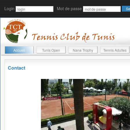
Login
Mot de passe
Accueil
Tunis Open
Nana Trophy
Tennis Adultes
Contact