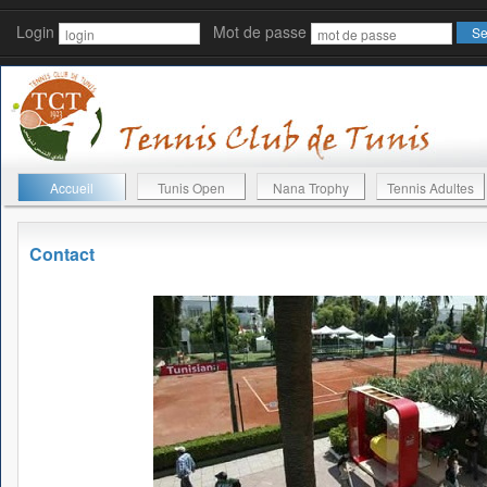
Login
Mot de passe
Accueil
Tunis Open
Nana Trophy
Tennis Adultes
Contact