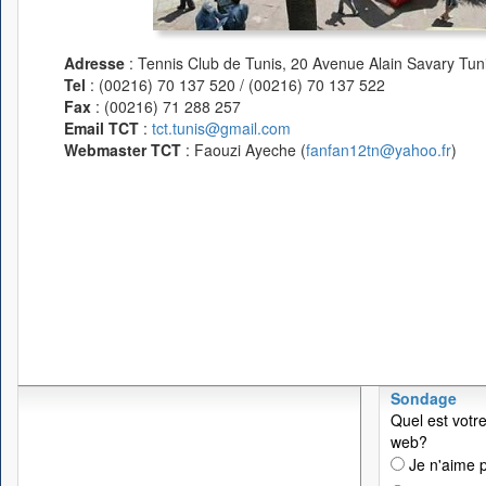
Adresse
: Tennis Club de Tunis, 20 Avenue Alain Savary Tuni
Tel
: (00216) 70 137 520 / (00216) 70 137 522
Fax
: (00216) 71 288 257
Email TCT
:
tct.tunis@gmail.com
Webmaster TCT
: Faouzi Ayeche (
fanfan12tn@yahoo.fr
)
Sondage
Quel est votre
web?
Je n'aime p