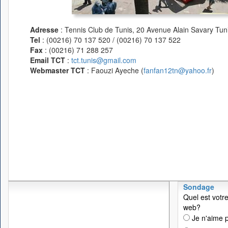
Adresse
: Tennis Club de Tunis, 20 Avenue Alain Savary Tuni
Tel
: (00216) 70 137 520 / (00216) 70 137 522
Fax
: (00216) 71 288 257
Email TCT
:
tct.tunis@gmail.com
Webmaster TCT
: Faouzi Ayeche (
fanfan12tn@yahoo.fr
)
Sondage
Quel est votre
web?
Je n'aime p