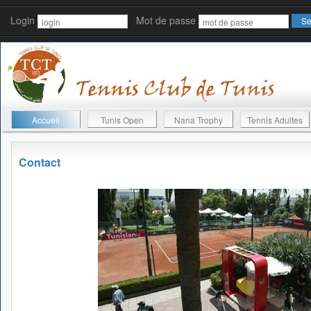
Login
Mot de passe
Accueil
Tunis Open
Nana Trophy
Tennis Adultes
Contact