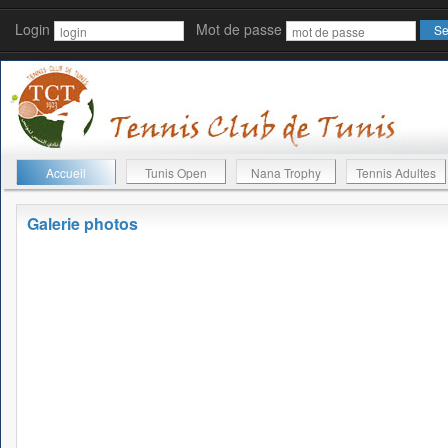
Login
Mot de passe
Accueil
Tunis Open
Nana Trophy
Tennis Adultes
Galerie photos