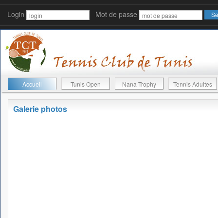
Login
Mot de passe
Accueil
Tunis Open
Nana Trophy
Tennis Adultes
Galerie photos